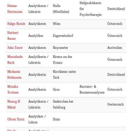
Heilpraktikerin
Analytikerin /
Halle
Helene
für
Deutschland
Lehrerin
(Westfalen)
Hartmann
Psychotherapie
Analytikerin
Wien
Österreich
Helga Kozuh
Herbert
Analytiker
Engerwitzdorf
Österreich
Bauer
Analytikerin
Bayswater
Australien
Julia Faust
Analytikerin /
Krems an der
Marielinde
Österreich
Lehrerin
Donau
Bach
Kirchheim unter
Michaela
Analytikerin
Deutschland
Teck
Hohmann
Karriere- &
Monika
Analytikerin
Graz
Österreich
Businessanalysen
Tockner
Analytikerin /
Seekirchen bei
Nisarg B.
Oesterreich
Lehrerin
Salzburg
Nikiel
Analytiker /
Ibiza
Oliver Statz
Lehrer