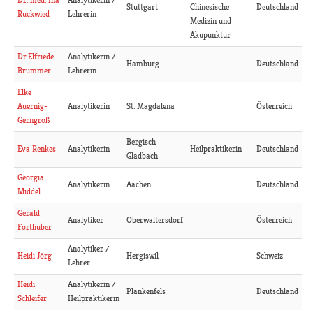
Analytikerin /
Dr. med. Ina
Stuttgart
Chinesische
Deutschland
Lehrerin
Ruckwied
Medizin und
Akupunktur
Analytikerin /
Dr.Elfriede
Hamburg
Deutschland
Lehrerin
Brümmer
Elke
Analytikerin
St. Magdalena
Österreich
Auernig-
Gerngroß
Bergisch
Analytikerin
Heilpraktikerin
Deutschland
Eva Renkes
Gladbach
Georgia
Analytikerin
Aachen
Deutschland
Middel
Gerald
Analytiker
Oberwaltersdorf
Österreich
Forthuber
Analytiker /
Hergiswil
Schweiz
Heidi Jörg
Lehrer
Analytikerin /
Heidi
Plankenfels
Deutschland
Heilpraktikerin
Schleifer