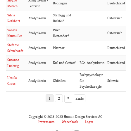
Analytikerin /
Sibylle
Böblingen
Deutschland
Lehrerin
Metsch
Stattegg und
Silvia
Analytikerin
Österreich
Birkfeld
Rothbart
Wien
Sonata
Analytikerin
Österreich
Hetzendorf
Neumüller
Stefanie
Analytikerin
Wismar
Deutschland
Schuchardt
Susanne
Analytikerin
Kiel und Gettorf
BG5-Analytikerin
Deutschland
Ludewig
Fachpsychologin
Ursula
Analytikerin
Obfelden
für
Schweiz
Gross
Psychotherapie
»
1
2
Ende
Copyright © 2013-2025 Human Design Services AG
Impressum
Warenkorb
Login