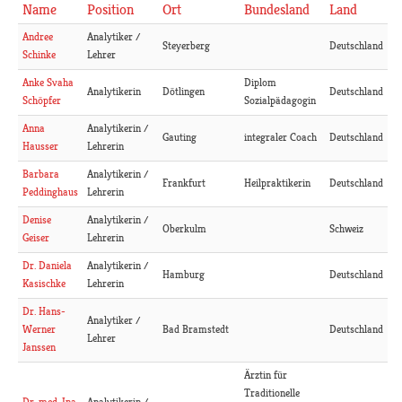
Name
Position
Ort
Bundesland
Land
Analytiker /
Andree
Steyerberg
Deutschland
Lehrer
Schinke
Diplom
Anke Svaha
Analytikerin
Dötlingen
Deutschland
Sozialpädagogin
Schöpfer
Analytikerin /
Anna
Gauting
integraler Coach
Deutschland
Lehrerin
Hausser
Analytikerin /
Barbara
Frankfurt
Heilpraktikerin
Deutschland
Lehrerin
Peddinghaus
Analytikerin /
Denise
Oberkulm
Schweiz
Lehrerin
Geiser
Analytikerin /
Dr. Daniela
Hamburg
Deutschland
Lehrerin
Kasischke
Dr. Hans-
Analytiker /
Bad Bramstedt
Deutschland
Werner
Lehrer
Janssen
Ärztin für
Traditionelle