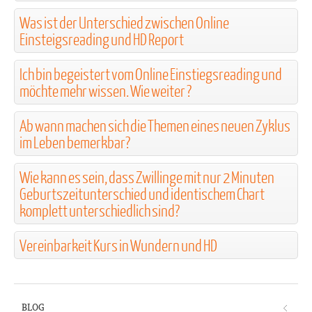
Was ist der Unterschied zwischen Online
Einsteigsreading und HD Report
Ich bin begeistert vom Online Einstiegsreading und
möchte mehr wissen. Wie weiter ?
Ab wann machen sich die Themen eines neuen Zyklus
im Leben bemerkbar?
Wie kann es sein, dass Zwillinge mit nur 2 Minuten
Geburtszeitunterschied und identischem Chart
komplett unterschiedlich sind?
Vereinbarkeit Kurs in Wundern und HD
BLOG