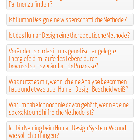
Partner zu finden ?
Ist Human Design eine wissenschaftliche Methode ?
Ist das Human Design eine therapeutische Methode ?
Verändert sich das in uns genetisch angelegte
Energiefeld im Laufe des Lebens durch
bewusstseinsverändernde Prozesse?
Was nützt es mir, wenn ich eine Analyse bekommen
habe und etwas über Human Design Bescheid weiß ?
Warum habe ich noch nie davon gehört, wenn es eine
so exakte und hilfreiche Methode ist?
Ich bin Neuling beim Human Design System. Wo und
wie soll ich anfangen ?