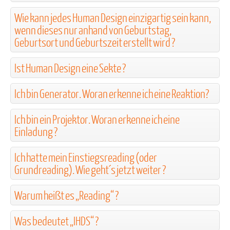
Wie kann jedes Human Design einzigartig sein kann,
wenn dieses nur anhand von Geburtstag,
Geburtsort und Geburtszeit erstellt wird ?
Ist Human Design eine Sekte ?
Ich bin Generator. Woran erkenne ich eine Reaktion?
Ich bin ein Projektor. Woran erkenne ich eine
Einladung ?
Ich hatte mein Einstiegsreading (oder
Grundreading). Wie geht´s jetzt weiter ?
Warum heißt es „Reading“ ?
Was bedeutet „IHDS“ ?