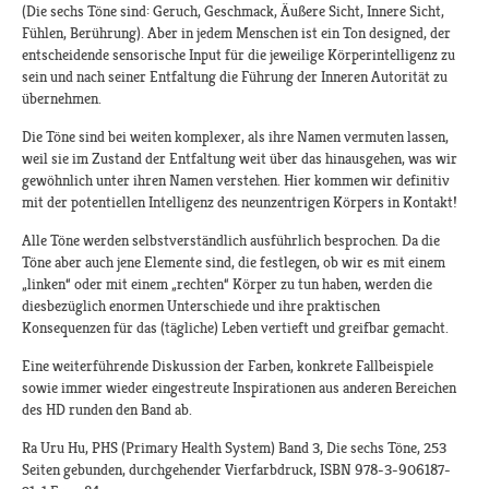
(Die sechs Töne sind: Geruch, Geschmack, Äußere Sicht, Innere Sicht,
Fühlen, Berührung). Aber in jedem Menschen ist ein Ton designed, der
entscheidende sensorische Input für die jeweilige Körperintelligenz zu
sein und nach seiner Entfaltung die Führung der Inneren Autorität zu
übernehmen.
Die Töne sind bei weiten komplexer, als ihre Namen vermuten lassen,
weil sie im Zustand der Entfaltung weit über das hinausgehen, was wir
gewöhnlich unter ihren Namen verstehen. Hier kommen wir definitiv
mit der potentiellen Intelligenz des neunzentrigen Körpers in Kontakt!
Alle Töne werden selbstverständlich ausführlich besprochen. Da die
Töne aber auch jene Elemente sind, die festlegen, ob wir es mit einem
„linken“ oder mit einem „rechten“ Körper zu tun haben, werden die
diesbezüglich enormen Unterschiede und ihre praktischen
Konsequenzen für das (tägliche) Leben vertieft und greifbar gemacht.
Eine weiterführende Diskussion der Farben, konkrete Fallbeispiele
sowie immer wieder eingestreute Inspirationen aus anderen Bereichen
des HD runden den Band ab.
Ra Uru Hu, PHS (Primary Health System) Band 3, Die sechs Töne, 253
Seiten gebunden, durchgehender Vierfarbdruck, ISBN 978-3-906187-