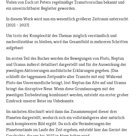
Vielen von Euch ist Peters regelmäßige Transitvorschau bekannt und
ein unverzichtbarer Begleiter geworden.
In diesem Werk wird nun ein wesentlich größerer Zeitraum untersucht.
(2021 – 2027)
Um trotz der Komplexität des Themas möglich verständlich und
nachvollziehbar zu bleiben, wird das Gesamtbild in mehreren Schritten
aufgebaut:
Im ersten Teil des Buches werden die Bewegungen von Pluto, Neptun
und Uranus äußerst detailliert dargestellt und für die Auswirkung der
jeweiligen Aktivierungen ausführliche Erklärungen gegeben. (Das
schließt die taggenauen Zeitpunkte aller Transite mit ein). Während
Pluto das Unvermeidliche bringt, löst Neptun das Alte auf und Uranus
bringt das disruptive Neue. Wenn diese Grundaussagen mit der
jeweiligen Torbedeutung kombiniert werden, entsteht ein erster grober
Eindruck unserer Reise ins Unbekannte.
Im nächsten Abschnitt wird dann das Zusammenspiel dieser drei
Planeten dargestellt, wodurch sich ein vollständigeres aber natürlich
auch komplexeres Bild ergibt. Da sich alle Veränderungen der
Planetenstände im Laufe der Zeit ergeben, entsteht hier das Gerüst der
Geschichte, die uns bis 2027 in Atem halten wird.