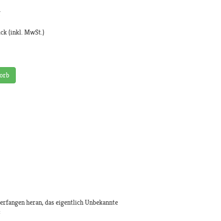
g
ück
(inkl. MwSt.)
orb
erfangen heran, das eigentlich Unbekannte
: