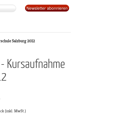
schule Salzburg 2012
s - Kursaufnahme
12
g
ück
(inkl. MwSt.)