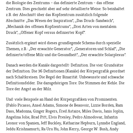
die Biologie des Zentrums – das definierte Zentrum – das offene
Zentrum. Dies geschieht aber auf sehr detaillierte Weise. So beinhaltet
z.B. der Abschnitt über das Kopfzentrum zusätzlich folgende
Abschnitte: „Das Wesen der Inspiration“, „Das Druck-Sandwich“,
„Mechanik des offenen Kopfzentrums“, „Drei Arten von mentalem
Druck“, „Offener Kopf versus definierter Kopf“.
Zusätzlich ergänzt wird dieses grundlegende Schema durch spezielle
Themen, z.B.: „Der erwachte Generator“, „Generatoren und Schlaf“, „Die
definierte/offene Milz und die Gesundheit“, „Der erwachte Solarplexus“.
Danach werden die Kanäle dargestellt: Definition. Die vier Grundsätze
der Definition. Die 36 Definitionen (Kanäle) der Körpergrafik geordnet
nach Schaltkreisen. Die Regel der Binarität. Unbewusste und schwache
Definitionsfelder. Die dazugehörigen Tore. Die Stimmen der Kehle. Die
Tore der Angst an der Milz.
Und: viele Beispiele an Hand der Körpergrafiken von Prominenten.
(Pablo Picasso, Ansel Adams, Simone de Beauvoir, Lizzie Borden, Ram
Dass, Madonna, Ginger Rogers, Fred Astaire, Miles Davis, Janis Joplin,
Angelina Jolie, Brad Pitt, Elvis Presley, Pedro Almodovar, Infantin
Leonor von Spanien, Jeff Buckley, Katharine Hepburn, Lynndie England,
Jeddu Krishnamurti, Ra Uru Hu, John Kerry, George W. Bush, Andy