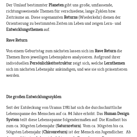
Der Umlauf bestimmter
Planeten
gibt uns große, umfassende,
richtungsweisende Themen für verschiedene, lange Zyklen bzw.
Zeiträume an. Diese sogenannten
Returns
(Wiederkehr) dienen der
Orientierung zu bestimmten Zeiten im Leben und zeigen Lern- und
Entwicklungsthemen
auf.
Rave Return
Von einem Geburtstag zum nächsten lassen sich im
Rave Return
die
Themen Ihres jeweiligen Lebensjahres analysieren. Aufgrund ihrer
individuellen
Persönlichkeitsstruktur
zeigt sich, welche
Lernthemen
sich im nächsten Lebensjahr ankündigen, und wie sie sich präsentieren
werden.
Die großen Entwicklungszyklen
Seit der Entdeckung von Uranus 1781 hat sich die durchschnittliche
Lebensspanne des Menschen auf ca. 84 Jahre erhöht. Das
Human Design
System
teilt diese Lebensspanne folgendermaßen auf: Die Kindheit bis
zum ca. 30igsten Lebensjahr (
Saturnreturn
). Vom ca. 30igsten bis ca.
50igsten Lebensjahr (
Chironreturn
) ist der Mensch ein Jugendlicher. Ab