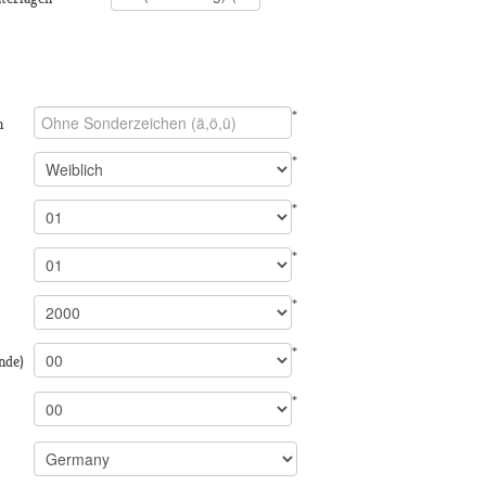
*
n
*
*
*
*
*
nde)
*