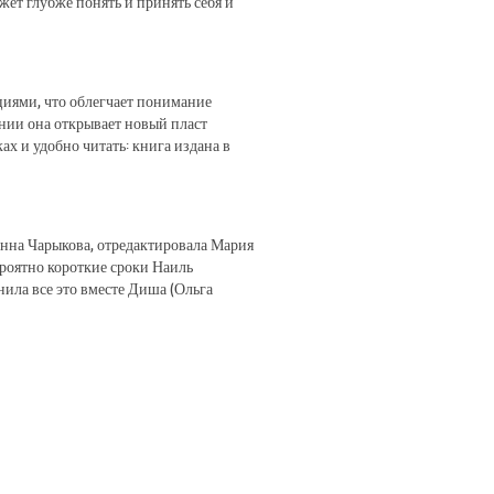
ет глубже понять и принять себя и
циями, что облегчает понимание
ении она открывает новый пласт
ах и удобно читать: книга издана в
нна Чарыкова, отредактировала Мария
ероятно короткие сроки Наиль
ила все это вместе Диша (Ольга