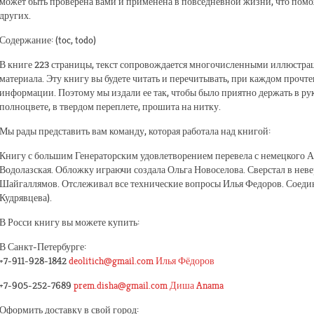
может быть проверена вами и применена в повседневной жизни, что помож
других.
Содержание: (toc, todo)
В книге 223 страницы, текст сопровождается многочисленными иллюстра
материала. Эту книгу вы будете читать и перечитывать, при каждом прочт
информации. Поэтому мы издали ее так, чтобы было приятно держать в рук
полноцвете, в твердом переплете, прошита на нитку.
Мы рады представить вам команду, которая работала над книгой:
Книгу с большим Генераторским удовлетворением перевела с немецкого А
Водолазская. Обложку играючи создала Ольга Новоселова. Сверстал в нев
Шайгаллямов. Отслеживал все технические вопросы Илья Федоров. Соедин
Кудрявцева).
В Росси книгу вы можете купить:
В Санкт-Петербурге:
+7-911-928-1842
deolitich@gmail.com
Илья Фёдоров
+7-905-252-7689
prem.disha@gmail.com
Диша Anama
Оформить доставку в свой город: