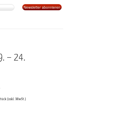
9. – 24.
g
Stück
(inkl. MwSt.)