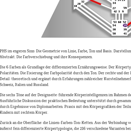
PHS im engeren Sinn: Die Geometrie von Linie, Farbe, Ton und Basis. Darstellun
Abstrakt. Die Farbverschiebung und ihre Konsequenzen.
Die 6 Farben als Grundlage der differenzierten Ernährungsweise. Der Körpertyp
Polaritäten. Die Fixierung der Farbpolarität durch den Ton. Der rechte und der
Detail: theoretisch und ergänzt durch Erfahrungen zahlreicher KursteilnehmerI
Schweiz, Italien und Russland.
Die sechs Töne auf der Designseite: führende Körperintelligenzen im Rahmen der
Ausführliche Diskussion der praktischen Bedeutung unterstützt durch gesamme
durch Ergebnisse von Diplomarbeiten. Praxis mit den Körpergrafiken der Teil
Kindern mit rechtem Körper.
Zurück an die Oberfläche: die Linien-Farben-Ton-Ketten. Aus der Verbindung von
äußerst fein differenzierte Körpertypologie, die 216 verschiedene Varianten be