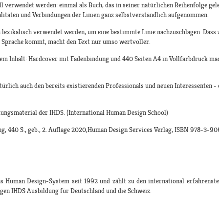
l verwendet werden: einmal als Buch, das in seiner natürlichen Reihenfolge ge
alitäten und Verbindungen der Linien ganz selbstverständlich aufgenommen.
 lexikalisch verwendet werden, um eine bestimmte Linie nachzuschlagen. Dass z
r Sprache kommt, macht den Text nur umso wertvoller.
nem Inhalt: Hardcover mit Fadenbindung und 440 Seiten A4 in Vollfarbdruck mac
türlich auch den bereits existierenden Professionals und neuen Interessenten - 
ldungsmaterial der IHDS. (International Human Design School)
ing, 440 S., geb., 2. Auflage 2020,Human Design Services Verlag, ISBN 978-3-9
das Human Design-System seit 1992 und zählt zu den international erfahrens
igen IHDS Ausbildung für Deutschland und die Schweiz.