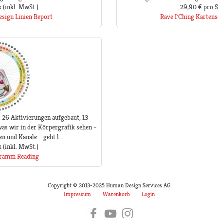
k
(inkl. MwSt.)
29,90 €
pro 
sign Linien Report
Rave I'Ching Kartens
t 26 Aktivierungen aufgebaut, 13
as wir in der Körpergrafik sehen –
n und Kanäle – geht l...
k
(inkl. MwSt.)
gramm Reading
Copyright © 2013-2025 Human Design Services AG
Impressum
Warenkorb
Login