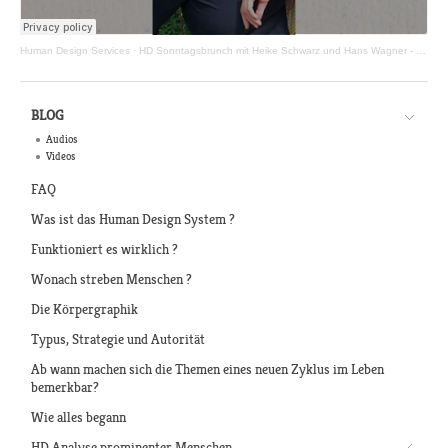
Human Design Services
·
HD Sonntagsbrunch mit Heike Schwarz und Hans Wagner - Episode 04.01.2026
BLOG
Audios
Videos
FAQ
Was ist das Human Design System ?
Funktioniert es wirklich ?
Wonach streben Menschen ?
Die Körpergraphik
Typus, Strategie und Autorität
Ab wann machen sich die Themen eines neuen Zyklus im Leben
bemerkbar?
Wie alles begann
HD Analyse prominenter Menschen