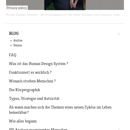
Human Design Services
·
HD Sonntagsbrunch mit Heike Schwarz und Susanne Ludewig - Episode 01.07.2025
BLOG
Audios
Videos
FAQ
Was ist das Human Design System ?
Funktioniert es wirklich ?
Wonach streben Menschen ?
Die Körpergraphik
Typus, Strategie und Autorität
Ab wann machen sich die Themen eines neuen Zyklus im Leben
bemerkbar?
Wie alles begann
HD Analyse prominenter Menschen