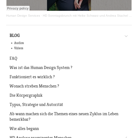
Human Design Services
·
HD Sonntagsbrunch mit Heike Schwarz und Andrea Stachel - Episode 01.06.2025
BLOG
Audios
Videos
FAQ
Was ist das Human Design System ?
Funktioniert es wirklich ?
Wonach streben Menschen ?
Die Körpergraphik
Typus, Strategie und Autorität
Ab wann machen sich die Themen eines neuen Zyklus im Leben
bemerkbar?
Wie alles begann
HD Analyse prominenter Menschen