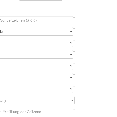
*
*
*
*
*
*
*
*