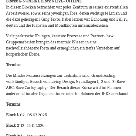
Blöcke 4-5 ONLINE Block 6 LIVE- OFFLINE
In diesen Blöcken betrachten wir jedes Zentrum in seiner existentiellen
Arbeitsweise, sowie seine jeweiligen Tore, deren wichtigste Linien und
die dazu gehörigen I Ging Texte. Dabei lernen wir Erhöhung und Fall zu
deuten und die Planeten und Mondknoten miteinzubeziehen.
Viele praktische Übungen, kreative Prozesse und Partner- bzw.
Gruppenarbeiten bringen das mentale Wissen in eine
nachvollziehbarere Form und ermöglichen ein tiefes Verstehen auf
körperlicher Ebene.
Termine
Die Mindestvoraussetzungen zur Teilnahme sind: Grundreading,
vollständiger Besuch von Living Design, Grundlagen 1, 2 und 3 (Rave
ABC, Rave Cartography). Der Besuch dieser Kurse wird im Rahmen
anderer nationaler Organisationen oder im Rahmen der IHDS anerkannt.​
Termine:
Block 1:
02.-05.07.2026
Block 2:
12.-15.11.2026