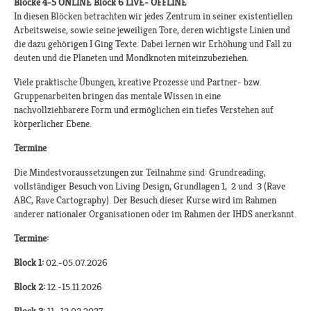
Blöcke 4-5 ONLINE Block 6 LIVE- OFFLINE
In diesen Blöcken betrachten wir jedes Zentrum in seiner existentiellen
Arbeitsweise, sowie seine jeweiligen Tore, deren wichtigste Linien und
die dazu gehörigen I Ging Texte. Dabei lernen wir Erhöhung und Fall zu
deuten und die Planeten und Mondknoten miteinzubeziehen.
Viele praktische Übungen, kreative Prozesse und Partner- bzw.
Gruppenarbeiten bringen das mentale Wissen in eine
nachvollziehbarere Form und ermöglichen ein tiefes Verstehen auf
körperlicher Ebene.
Termine
Die Mindestvoraussetzungen zur Teilnahme sind: Grundreading,
vollständiger Besuch von Living Design, Grundlagen 1, 2 und 3 (Rave
ABC, Rave Cartography). Der Besuch dieser Kurse wird im Rahmen
anderer nationaler Organisationen oder im Rahmen der IHDS anerkannt.​
Termine:
Block 1:
02.-05.07.2026
Block 2:
12.-15.11.2026