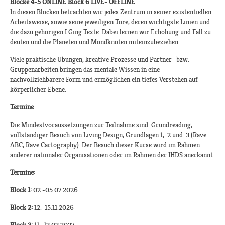
Blöcke 4-5 ONLINE Block 6 LIVE- OFFLINE
In diesen Blöcken betrachten wir jedes Zentrum in seiner existentiellen
Arbeitsweise, sowie seine jeweiligen Tore, deren wichtigste Linien und
die dazu gehörigen I Ging Texte. Dabei lernen wir Erhöhung und Fall zu
deuten und die Planeten und Mondknoten miteinzubeziehen.
Viele praktische Übungen, kreative Prozesse und Partner- bzw.
Gruppenarbeiten bringen das mentale Wissen in eine
nachvollziehbarere Form und ermöglichen ein tiefes Verstehen auf
körperlicher Ebene.
Termine
Die Mindestvoraussetzungen zur Teilnahme sind: Grundreading,
vollständiger Besuch von Living Design, Grundlagen 1, 2 und 3 (Rave
ABC, Rave Cartography). Der Besuch dieser Kurse wird im Rahmen
anderer nationaler Organisationen oder im Rahmen der IHDS anerkannt.​
Termine:
Block 1:
02.-05.07.2026
Block 2:
12.-15.11.2026