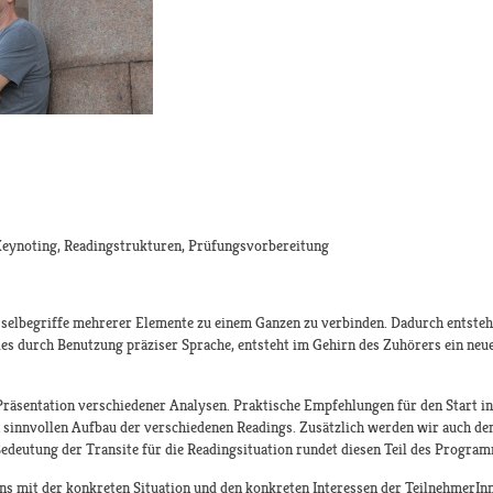
t: Keynoting, Readingstrukturen, Prüfungsvorbereitung
sselbegriffe mehrerer Elemente zu einem Ganzen zu verbinden. Dadurch entsteh
ies durch Benutzung präziser Sprache, entsteht im Gehirn des Zuhörers ein neu
Präsentation verschiedener Analysen. Praktische Empfehlungen für den Start in
 sinnvollen Aufbau der verschiedenen Readings. Zusätzlich werden wir auch den
 Bedeutung der Transite für die Readingsituation rundet diesen Teil des Program
uns mit der konkreten Situation und den konkreten Interessen der TeilnehmerIn