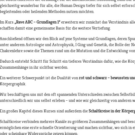
gleichzeitig wunderbar für alle, die Human Design tiefer für sich selbst erfors
begleitenden oder heilenden Methoden nutzen möchten.
Im Kurs
„Rave ABC – Grundlagen 1“
erweitern wir zunächst das Verständnis all
schaffen damit eine gemeinsame Basis für die weitere Vertiefung.
Anschließend öffnen wir den Blick auf jene Systeme und Grundlagen, deren Sp
unter anderem Astrologie und Astrophysik, I Ging und Genetik, die Rolle der Ne
Chakrenlehre sowie die Themen rund um die Mutation und die Entwicklung vo
Dadurch entsteht Schritt für Schritt ein tieferes Verständnis dafür, wie die Kö
Zusammenhänge in ihr sichtbar werden.
Ein weiterer Schwerpunkt ist die Dualität von
rot und schwarz – bewussten un
Körpergraphik.
Wir beschäftigen uns mit den oft spannenden Unterschieden zwischen Selbstbi
unterschiedlich wir uns selbst erleben – und wie wir gleichzeitig von ander
Ein großes Kapitel dieses Kurses sind außerdem die
Schaltkreise in der Körper
Schaltkreise verbinden mehrere Kanäle zu größeren Zusammenhängen und besch
ermöglichen eine erste schnelle Orientierung und machen sichtbar, wo sich in
oder scheinbare Widersprüche zeigen können.