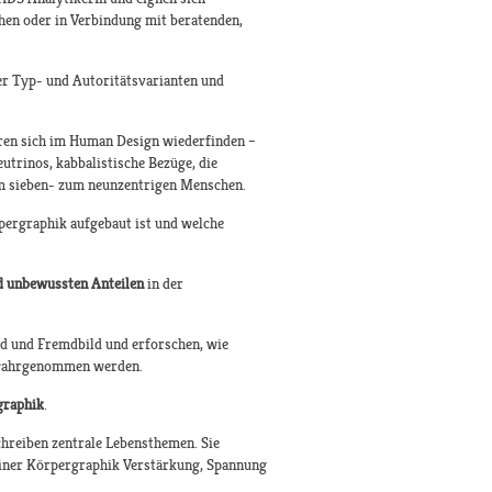
chen oder in Verbindung mit beratenden,
er Typ- und Autoritätsvarianten und
uren sich im Human Design wiederfinden –
utrinos, kabbalistische Bezüge, die
m sieben- zum neunzentrigen Menschen.
rpergraphik aufgebaut ist und welche
d unbewussten Anteilen
in der
ld und Fremdbild und erforschen, wie
en wahrgenommen werden.
graphik
.
reiben zentrale Lebensthemen. Sie
 einer Körpergraphik Verstärkung, Spannung