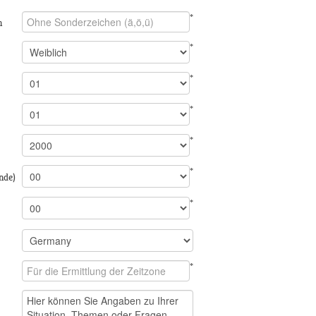
*
n
*
*
*
*
*
nde)
*
*