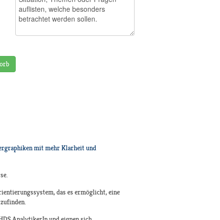
orb
pergraphiken mit mehr Klarheit und
se.
rientierungssystem, das es ermöglicht, eine
tzufinden.
IHDS AnalytikerIn und eignen sich