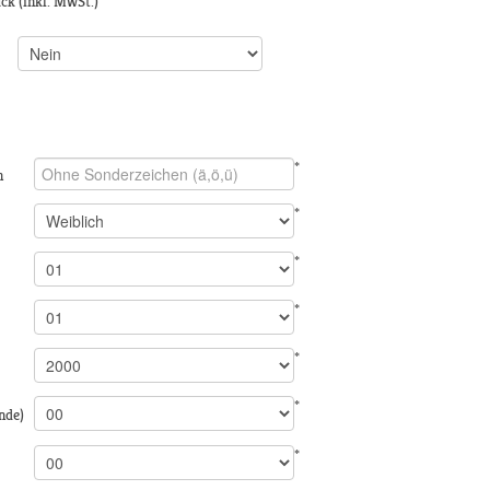
ück
(inkl. MwSt.)
*
n
*
*
*
*
*
nde)
*