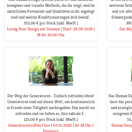
komplexe und visuelle Methode, die dir zeigt, welche
weiteren Schr
natürlichen Potenziale und Qualitäten in dir angelegt
und vor all
sind und welche Konditionierungen dich beeinf...
Schwerpunkt 
355,00 €
pro Stück
(inkl. MwSt.)
390
Living Your Design mit Susanne | Start: 29.09.2026 |
Der Mys
18:30-20:00 Uhr
Der Weg der Generatoren - Einfach zufrieden leben!
Das Human Des
Generatoren sind auf dieser Welt, um kontinuierlich
lässt das pe
in Freude einer Tätigkeit nachzugehen. Das macht sie
und ermöglic
zufrieden und sie lieben es, ihre sakrale E...
ureigenen P
125,00 €
pro Stück
(inkl. MwSt.)
55
Generatorentreffen I live I 03.10.2026 I 10-18 Uhr I
Human Desig
Hamburg