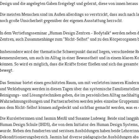
Design und die angelegten Gaben freigelegt und gelernt, diese von innen heraus 
Die meisten Menschen sind im Außen allerdings so verstrickt, dass auch nach
noch große Unsicherheit gegenüber der eigenen Ausstattung herrscht.
In dem Vertiefungsseminar „Human Design Zentren - Bodytalk“ werden neben
Zentren, auch Zusammenhänge zum "Nicht-Selbst" und zu den Körperorganen b
Insbesondere wird der thematische Schwerpunkt darauf liegen, verschiedene R
kennenzulernen, um auch im Alltag in einer Bewusstheit und in einem klaren Ko
können. So wird es möglich, dass die Kräfte freier fließen und sich das gesam
bewegt.
Das Seminar bietet einen geschützten Raum, um mit verletzten inneren Kinder
und Verklebungen werden in diesen Tagen über das systemische Familienstellen
Reinigungs- und Lösungstechniken geben, die im persönlichen Alltag nachhalti
Wahrnehmungsübungen und Partnerarbeiten werden jedes einzelne Gruppenmitg
aus dem Nicht-Selbst können aufgedeckt und sichtbar gemacht werden, was es e
Die Kursleiterinnen sind Jasmin Meißl und Susanne Ludewig. Beide sind langjäh
Human Design Schule (IHDS), die von dem Initiator des Human Design Systems
wurde. Neben den fundierten und seriösen Ausbildungen haben beide Lehrerinn
Dekonditionierungsbereich. Jasmin hat diverse pädagogische Ausbildungen absolv