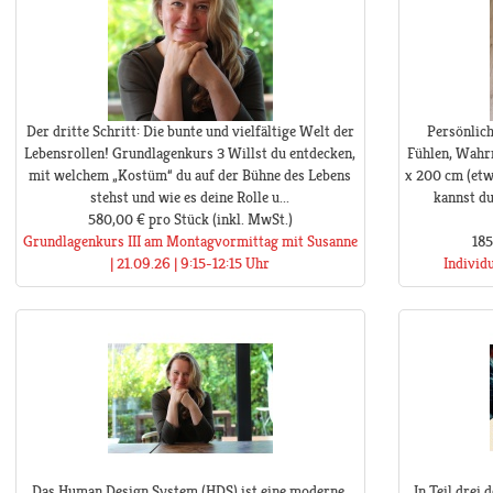
Der dritte Schritt: Die bunte und vielfältige Welt der
Persönlic
Lebensrollen! Grundlagenkurs 3 Willst du entdecken,
Fühlen, Wahr
mit welchem „Kostüm“ du auf der Bühne des Lebens
x 200 cm (etw
stehst und wie es deine Rolle u...
kannst du
580,00 €
pro Stück
(inkl. MwSt.)
Grundlagenkurs III am Montagvormittag mit Susanne
185
| 21.09.26 | 9:15-12:15 Uhr
Individ
Das Human Design System (HDS) ist eine moderne,
In Teil drei