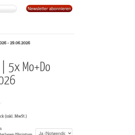
2026 - 29.06.2026
z | 5x Mo+Do
2026
g
ück
(inkl. MwSt.)
n
terlagen (Skriptum