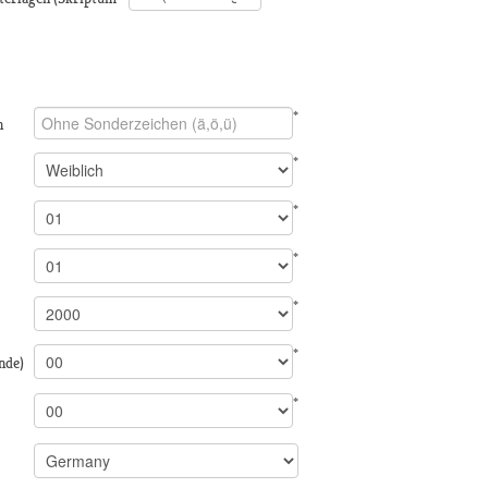
*
n
*
*
*
*
*
nde)
*