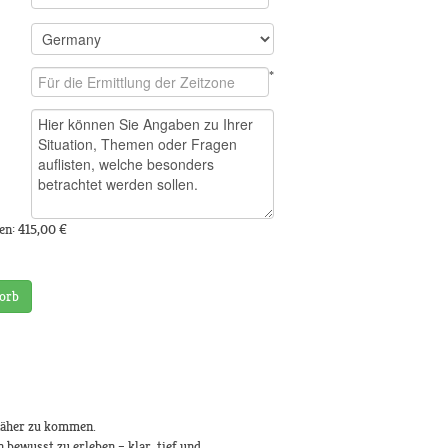
*
en:
415,00 €
orb
 näher zu kommen.
bewusst zu erleben – klar, tief und