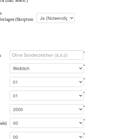
ück
(inkl. MwSt.)
n
terlagen (Skriptum
*
n
*
*
*
*
*
nde)
*