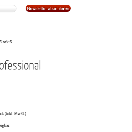
Block 6
ofessional
g
ück
(inkl. MwSt.)
fügbar