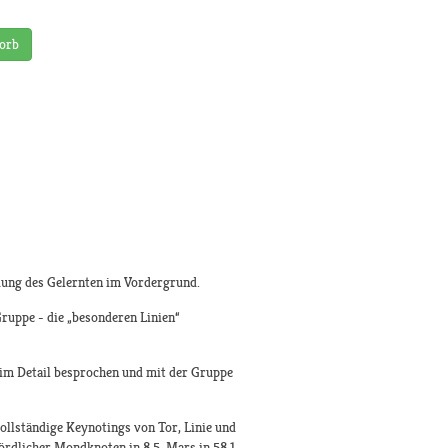
orb
dung des Gelernten im Vordergrund.
Gruppe - die „besonderen Linien“
 im Detail besprochen und mit der Gruppe
ollständige Keynotings von Tor, Linie und
 Nördlicher Mondknoten in 8.5, Mars in 58.1