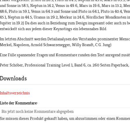
und Sonne in 58.5, Neptun in 14.2, Venus in 49.6, Mars in 19.6, Mars in 13.2, Mer
48.6, Pluto in 59.1, Venus in 64.3 und Sonne und Pluto in 64.1, Pluto in 40.4, Venu
45.1, Neptun in 44.5, Uranus in 29.2, Merkur in 24.6, Nördlicher Mondknoten in
Jupiter in 19.2) Da dies auch in Beziehung zum Design insgesamt oder auch zu 
entwickelt sich aus jedem dieser Keynotings ein lebensnahes Bild.
Im letzten Abschnitt werden Detailanalysen des Verstandes prominenter Mensch
Merkel, Napoleon, Arnold Schwarzenegger, Willy Brandt, C.G. Jung)
Eine Fülle spannender Fragen und Kommentare runden den Text anregend zusätz
Peter Schöber, Professional Training Level 1, Band 6, ca. 260 Seiten Paperbac
Downloads
Inhaltsverzeichnis
Liste der Kommentare:
Bis jetzt noch keine Kommentare abgegeben
Sie müssen dieses Produkt gekauft haben, um abzustimmen oder einen Kommen