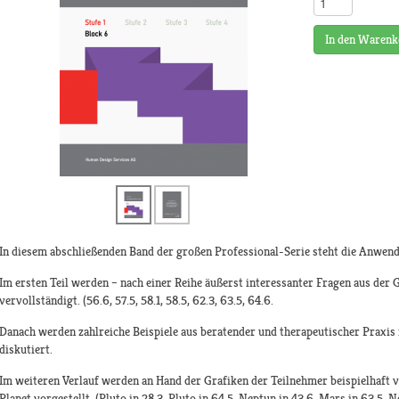
In den Warenk
In diesem abschließenden Band der großen Professional-Serie steht die Anwen
Im ersten Teil werden – nach einer Reihe äußerst interessanter Fragen aus der 
vervollständigt. (56.6, 57.5, 58.1, 58.5, 62.3, 63.5, 64.6.
Danach werden zahlreiche Beispiele aus beratender und therapeutischer Praxis
diskutiert.
Im weiteren Verlauf werden an Hand der Grafiken der Teilnehmer beispielhaft v
Planet vorgestellt. (Pluto in 28.3, Pluto in 64.5, Neptun in 43.6, Mars in 63.5,