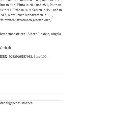
kur in 55.4, Pluto in 28.3 und 28.5, Pluto in
s in 4.1, Pluto in 50.4, Saturn in 45.3 und in
 51.4, Nördlicher Mondknoten in 16.1,
bestimmten Situationen gesetzt wird,
en demonstriert. (Albert Einstein, Angela
lich ab.
k, ISBN: 9783906187365, Euro 109.-
tar abgeben zu können.