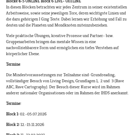
Blöcke 4-5 ONLINE Block 6 LIVE- OFFLINE
In diesen Blöcken betrachten wir jedes Zentrum in seiner existentiellen
Arbeitsweise, sowie seine jeweiligen Tore, deren wichtigste Linien und
die dazu gehörigen I Ging Texte. Dabei lernen wir Erhöhung und Fall zu
deuten und die Planeten und Mondknoten miteinzubeziehen.
Viele praktische Übungen, kreative Prozesse und Partner- bzw.
Gruppenarbeiten bringen das mentale Wissen in eine
nachvollziehbarere Form und ermöglichen ein tiefes Verstehen auf
körperlicher Ebene.
Termine
Die Mindestvoraussetzungen zur Teilnahme sind: Grundreading,
vollständiger Besuch von Living Design, Grundlagen 1, 2 und 3 (Rave
ABC, Rave Cartography). Der Besuch dieser Kurse wird im Rahmen
anderer nationaler Organisationen oder im Rahmen der IHDS anerkannt.​
Termine:
Block 1:
02.-05.07.2026
Block 2:
12.-15.11.2026