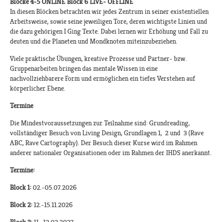
Blöcke 4-5 ONLINE Block 6 LIVE- OFFLINE
In diesen Blöcken betrachten wir jedes Zentrum in seiner existentiellen
Arbeitsweise, sowie seine jeweiligen Tore, deren wichtigste Linien und
die dazu gehörigen I Ging Texte. Dabei lernen wir Erhöhung und Fall zu
deuten und die Planeten und Mondknoten miteinzubeziehen.
Viele praktische Übungen, kreative Prozesse und Partner- bzw.
Gruppenarbeiten bringen das mentale Wissen in eine
nachvollziehbarere Form und ermöglichen ein tiefes Verstehen auf
körperlicher Ebene.
Termine
Die Mindestvoraussetzungen zur Teilnahme sind: Grundreading,
vollständiger Besuch von Living Design, Grundlagen 1, 2 und 3 (Rave
ABC, Rave Cartography). Der Besuch dieser Kurse wird im Rahmen
anderer nationaler Organisationen oder im Rahmen der IHDS anerkannt.​
Termine:
Block 1:
02.-05.07.2026
Block 2:
12.-15.11.2026