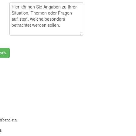
orb
Abend ein.
d: