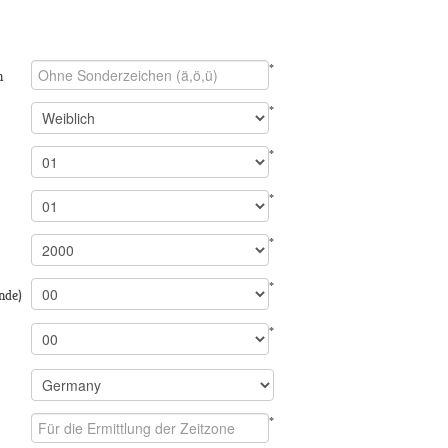
*
n
*
*
*
*
*
nde)
*
*