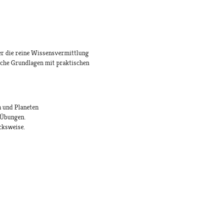
ber die reine Wissensvermittlung
sche Grundlagen mit praktischen
n und Planeten
 Übungen.
cksweise.