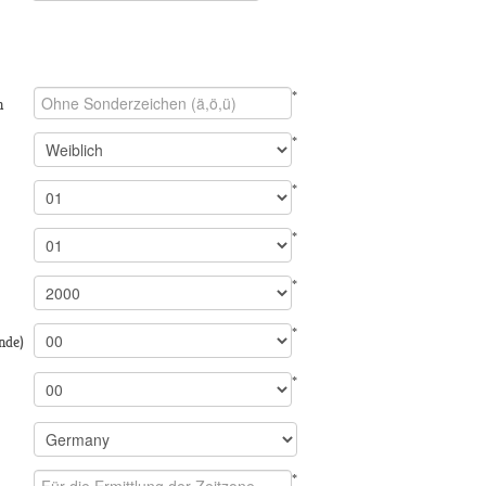
*
n
*
*
*
*
*
nde)
*
*