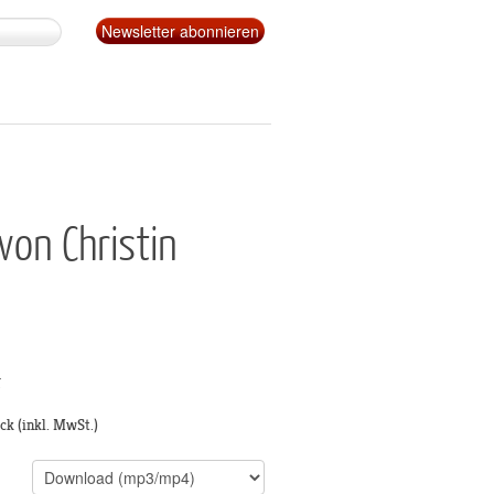
on Christin
g
ück
(inkl. MwSt.)
s