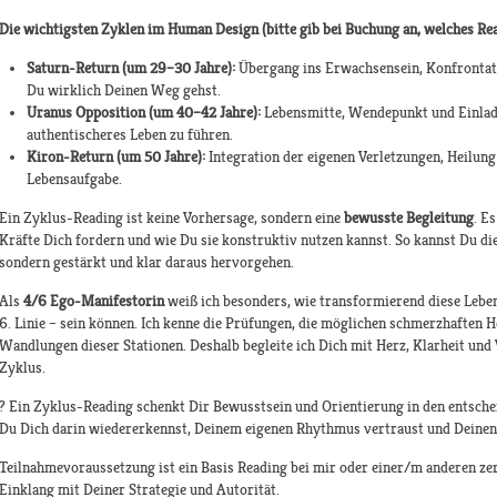
Die wichtigsten Zyklen im Human Design (bitte gib bei Buchung an, welches Rea
Saturn-Return (um 29–30 Jahre):
Übergang ins Erwachsensein, Konfrontat
Du wirklich Deinen Weg gehst.
Uranus Opposition (um 40–42 Jahre):
Lebensmitte, Wendepunkt und Einladun
authentischeres Leben zu führen.
Kiron-Return (um 50 Jahre):
Integration der eigenen Verletzungen, Heilun
Lebensaufgabe.
Ein Zyklus-Reading ist keine Vorhersage, sondern eine
bewusste Begleitung
. E
Kräfte Dich fordern und wie Du sie konstruktiv nutzen kannst. So kannst Du di
sondern gestärkt und klar daraus hervorgehen.
Als
4/6 Ego-Manifestorin
weiß ich besonders, wie transformierend diese Lebe
6. Linie – sein können. Ich kenne die Prüfungen, die möglichen schmerzhaften 
Wandlungen dieser Stationen. Deshalb begleite ich Dich mit Herz, Klarheit und
Zyklus.
? Ein Zyklus-Reading schenkt Dir Bewusstsein und Orientierung in den entsch
Du Dich darin wiedererkennst, Deinem eigenen Rhythmus vertraust und Deinen
Teilnahmevoraussetzung ist ein Basis Reading bei mir oder einer/m anderen zer
Einklang mit Deiner Strategie und Autorität.