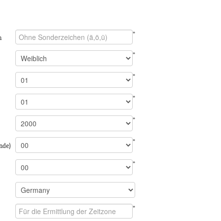
*
n
*
*
*
*
*
nde)
*
*