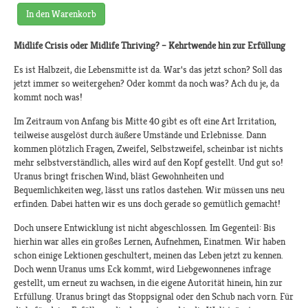
In den Warenkorb
Midlife Crisis oder Midlife Thriving?
– Kehrtwende hin zur Erfüllung
Es ist Halbzeit, die Lebensmitte ist da. War‘s das jetzt schon? Soll das
jetzt immer so weitergehen? Oder kommt da noch was? Ach du je, da
kommt noch was!
Im Zeitraum von Anfang bis Mitte 40 gibt es oft eine Art Irritation,
teilweise ausgelöst durch äußere Umstände und Erlebnisse. Dann
kommen plötzlich Fragen, Zweifel, Selbstzweifel, scheinbar ist nichts
mehr selbstverständlich, alles wird auf den Kopf gestellt. Und gut so!
Uranus bringt frischen Wind, bläst Gewohnheiten und
Bequemlichkeiten weg, lässt uns ratlos dastehen. Wir müssen uns neu
erfinden. Dabei hatten wir es uns doch gerade so gemütlich gemacht!
Doch unsere Entwicklung ist nicht abgeschlossen. Im Gegenteil: Bis
hierhin war alles ein großes Lernen, Aufnehmen, Einatmen. Wir haben
schon einige Lektionen geschultert, meinen das Leben jetzt zu kennen.
Doch wenn Uranus ums Eck kommt, wird Liebgewonnenes infrage
gestellt, um erneut zu wachsen, in die eigene Autorität hinein, hin zur
Erfüllung. Uranus bringt das Stoppsignal oder den Schub nach vorn. Für