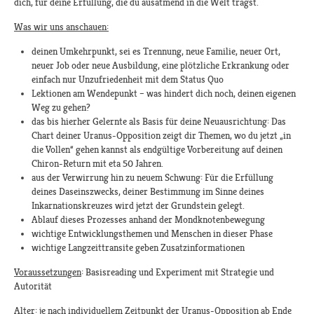
dich, für deine Erfüllung, die du ausatmend in die Welt trägst.
Was wir uns anschauen:
deinen Umkehrpunkt, sei es Trennung, neue Familie, neuer Ort,
neuer Job oder neue Ausbildung, eine plötzliche Erkrankung oder
einfach nur Unzufriedenheit mit dem Status Quo
Lektionen am Wendepunkt – was hindert dich noch, deinen eigenen
Weg zu gehen?
das bis hierher Gelernte als Basis für deine Neuausrichtung: Das
Chart deiner Uranus-Opposition zeigt dir Themen, wo du jetzt „in
die Vollen“ gehen kannst als endgültige Vorbereitung auf deinen
Chiron-Return mit eta 50 Jahren.
aus der Verwirrung hin zu neuem Schwung: Für die Erfüllung
deines Daseinszwecks, deiner Bestimmung im Sinne deines
Inkarnationskreuzes wird jetzt der Grundstein gelegt.
Ablauf dieses Prozesses anhand der Mondknotenbewegung
wichtige Entwicklungsthemen und Menschen in dieser Phase
wichtige Langzeittransite geben Zusatzinformationen
Voraussetzungen
: Basisreading und Experiment mit Strategie und
Autorität
Alter: je nach individuellem Zeitpunkt der Uranus-Opposition ab Ende