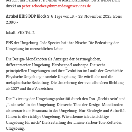
besucht hast, erhältst Du einen Wiederholerrabatt. Bitte wende Dich
direkt an
peter.schoeber@humandesignservices.de
Artikel IHDS DDP Block 3
: 6 Tage von 18. – 23. November 2025, Preis
2.390.-
Inhalt: PHS Teil 2
PHS der Umgebung. Jede Spezies hat ihre Nische. Die Bedeutung der
Umgebung im menschlichen Leben.
Die Design-Mondknoten als Anzeiger der bestmöglichen,
differenzierten Umgebung. Hardscape/Landscape. Die sechs
prinzipiellen Umgebungen und ihre Evolution im Laufe der Geschichte.
Physische Umgebung – soziale Umgebung. Die wörtliche und die
metaphorische Bedeutung. Die Umkehrung der evolutionären Richtung
ab 2027 und ihre Vorzeichen.
Die Fixierung der Umgebungspolarität durch den Ton. „Rechts sein“ und
„Links sein“ in der Umgebung. Die sechs Töne der Design-Mondknoten
als sensorische Resonanz in der Umgebung. Nur Strategie und Autorität
führen in die richtige Umgebung. Wie erkenne ich die richtige
Umgebung für mich? Die Erstellung der Linien-Farben-Ton-Kette der
Umgebung.