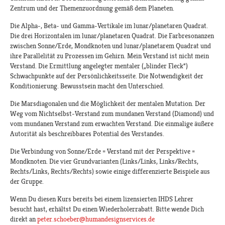
Zentrum und der Themenzuordnung gemäß dem Planeten.
Die Alpha-, Beta- und Gamma-Vertikale im lunar/planetaren Quadrat.
Die drei Horizontalen im lunar/planetaren Quadrat. Die Farbresonanzen
zwischen Sonne/Erde, Mondknoten und lunar/planetarem Quadrat und
ihre Parallelität zu Prozessen im Gehirn. Mein Verstand ist nicht mein
Verstand. Die Ermittlung angelegter mentaler („blinder Fleck“)
Schwachpunkte auf der Persönlichkeitsseite. Die Notwendigkeit der
Konditionierung. Bewusstsein macht den Unterschied.
Die Marsdiagonalen und die Möglichkeit der mentalen Mutation. Der
Weg vom Nichtselbst-Verstand zum mundanen Verstand (Diamond) und
vom mundanen Verstand zum erwachten Verstand. Die einmalige äußere
Autorität als beschreibbares Potential des Verstandes.
Die Verbindung von Sonne/Erde = Verstand mit der Perspektive =
Mondknoten. Die vier Grundvarianten (Links/Links, Links/Rechts,
Rechts/Links, Rechts/Rechts) sowie einige differenzierte Beispiele aus
der Gruppe.
Wenn Du diesen Kurs bereits bei einem lizensierten IHDS Lehrer
besucht hast, erhältst Du einen Wiederholerrabatt. Bitte wende Dich
direkt an
peter.schoeber@humandesignservices.de