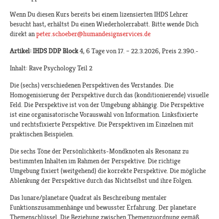
Wenn Du diesen Kurs bereits bei einem lizensierten IHDS Lehrer
besucht hast, erhältst Du einen Wiederholerrabatt. Bitte wende Dich
direkt an
peter.schoeber@humandesignservices.de
Artikel: IHDS DDP Block
4, 6 Tage von 17. – 22.3.2026, Preis 2.390.-
Inhalt: Rave Psychology Teil 2
Die (sechs) verschiedenen Perspektiven des Verstandes. Die
Homogenisierung der Perspektive durch das (konditionierende) visuelle
Feld. Die Perspektive ist von der Umgebung abhängig. Die Perspektive
ist eine organisatorische Vorauswahl von Information. Linksfixierte
und rechtsfixierte Perspektive. Die Perspektiven im Einzelnen mit
praktischen Beispielen.
Die sechs Töne der Persönlichkeits-Mondknoten als Resonanz zu
bestimmten Inhalten im Rahmen der Perspektive. Die richtige
Umgebung fixiert (weitgehend) die korrekte Perspektive. Die mögliche
Ablenkung der Perspektive durch das Nichtselbst und ihre Folgen.
Das lunare/planetare Quadrat als Beschreibung mentaler
Funktionszusammenhänge und bewusster Erfahrung. Der planetare
Themenschlüssel. Die Beziehung zwischen Themenzuordnung gemäß