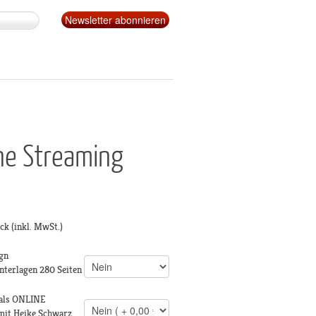
ine Streaming
ück
(inkl. MwSt.)
gn
nterlagen 280 Seiten
als ONLINE
it Heike Schwarz