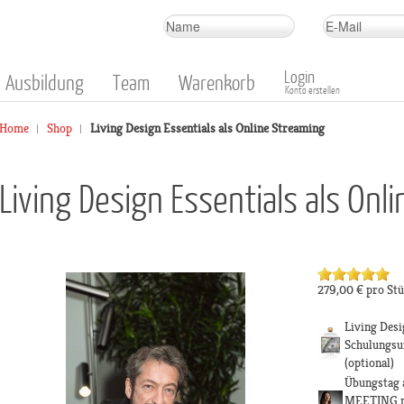
Login
Ausbildung
Team
Warenkorb
Konto erstellen
Home
Shop
Living Design Essentials als Online Streaming
Living Design Essentials als Onl
279,00 €
pro St
Living Desi
Schulungsu
(optional)
Übungstag 
MEETING m