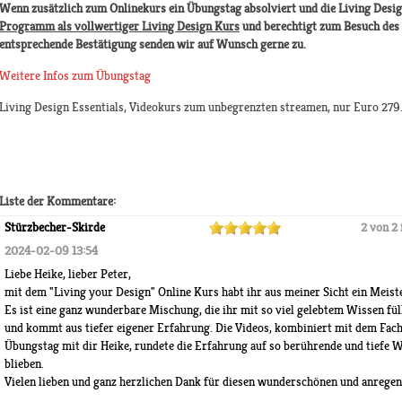
Wenn zusätzlich zum Onlinekurs ein Übungstag absolviert und die Living Desig
Programm als vollwertiger Living Design Kurs
und berechtigt zum Besuch des 
entsprechende Bestätigung senden wir auf Wunsch gerne zu.
Weitere Infos zum Übungstag
Living Design Essentials, Videokurs zum unbegrenzten streamen, nur Euro 279
Liste der Kommentare:
Stürzbecher-Skirde
2 von 2 
2024-02-09 13:54
Liebe Heike, lieber Peter,
mit dem "Living your Design" Online Kurs habt ihr aus meiner Sicht ein Meiste
Es ist eine ganz wunderbare Mischung, die ihr mit so viel gelebtem Wissen fül
und kommt aus tiefer eigener Erfahrung. Die Videos, kombiniert mit dem Fachb
Übungstag mit dir Heike, rundete die Erfahrung auf so berührende und tiefe W
blieben.
Vielen lieben und ganz herzlichen Dank für diesen wunderschönen und anregen