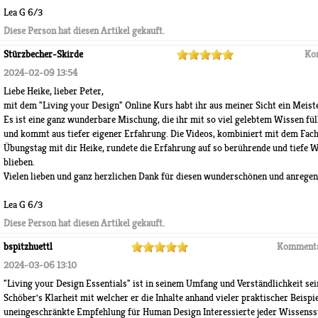
Lea G 6/3
Diese Person hat diesen Artikel gekauft.
Stürzbecher-Skirde
Ko
2024-02-09 13:54
Liebe Heike, lieber Peter,
mit dem "Living your Design" Online Kurs habt ihr aus meiner Sicht ein Meiste
Es ist eine ganz wunderbare Mischung, die ihr mit so viel gelebtem Wissen fül
und kommt aus tiefer eigener Erfahrung. Die Videos, kombiniert mit dem Fachb
Übungstag mit dir Heike, rundete die Erfahrung auf so berührende und tiefe W
blieben.
Vielen lieben und ganz herzlichen Dank für diesen wunderschönen und anregen
Lea G 6/3
Diese Person hat diesen Artikel gekauft.
bspitzhuettl
Kommenta
2024-03-06 13:10
"Living your Design Essentials" ist in seinem Umfang und Verständlichkeit sein
Schöber's Klarheit mit welcher er die Inhalte anhand vieler praktischer Beispi
uneingeschränkte Empfehlung für Human Design Interessierte jeder Wissenss