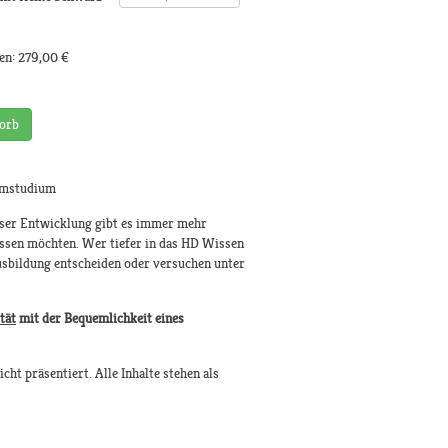
en:
279,00 €
orb
eimstudium
ieser Entwicklung gibt es immer mehr
issen möchten. Wer tiefer in das HD Wissen
Ausbildung entscheiden oder versuchen unter
tät
mit der Bequemlichkeit eines
ht präsentiert. Alle Inhalte stehen als