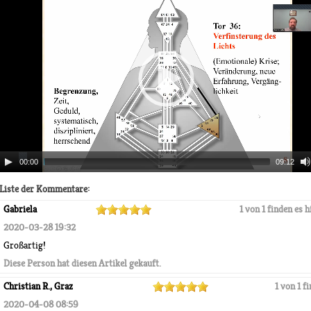
00:00
09:12
Liste der Kommentare:
Gabriela
1 von 1 finden es h
2020-03-28 19:32
Großartig!
Diese Person hat diesen Artikel gekauft.
Christian R., Graz
1 von 1 f
2020-04-08 08:59