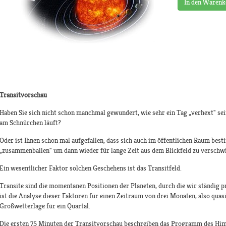
In den Warenk
Transitvorschau
Haben Sie sich nicht schon manchmal gewundert, wie sehr ein Tag „verhext" sei
am Schnürchen läuft?
Oder ist Ihnen schon mal aufgefallen, dass sich auch im öffentlichen Raum be
„zusammenballen" um dann wieder für lange Zeit aus dem Blickfeld zu verschw
Ein wesentlicher Faktor solchen Geschehens ist das Transitfeld.
Transite sind die momentanen Positionen der Planeten, durch die wir ständig
ist die Analyse dieser Faktoren für einen Zeitraum von drei Monaten, also qua
Großwetterlage für ein Quartal.
Die ersten 75 Minuten der Transitvorschau beschreiben das Programm des Him