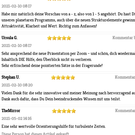
2021-02-10 08:17
Habe mir natürlich deine Vorschau von a - z, also von 1 - 5 angehört. Du hast 
unseres planetaren Programms, auch über die neuen Strukturelemente gewinnt
Attraktivität, Klarheit und Wert. Richtig zum Anfassen!
Ursula G.
Kommentar 
2021-02-10 08:17
Sehr ansprechend die neue Präsentation per Zoom – und schön, dich wiedermal
Inhaltlich DIE Hilfe, den Überblick nicht zu verlieren.
Sehr erfrischend deine pointierten Sätze in der Fragerunde!
Stephan U.
Kommentar
2021-02-10 08:20
Vielen Dank für die sehr innovative und meiner Meinung nach hervorragend au
Dank auch dafür, dass Du Dein beeindruckendes Wissen mit uns teilst.
TheMirror
Kommentar
2021-05-02 14:16
Eine sehr wertvolle Orientierungshilfe für turbulente Zeiten.
Diese Person hat diesen Artikel gekauft.