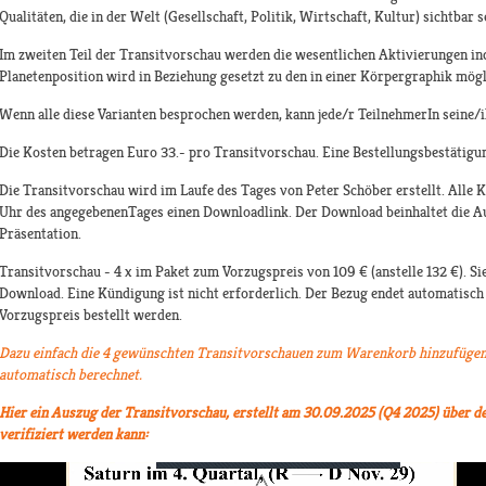
Qualitäten, die in der Welt (Gesellschaft, Politik, Wirtschaft, Kultur) sichtbar 
Im zweiten Teil der Transitvorschau werden die wesentlichen Aktivierungen indiv
Planetenposition wird in Beziehung gesetzt zu den in einer Körpergraphik mögl
Wenn alle diese Varianten besprochen werden, kann jede/r TeilnehmerIn seine/i
Die Kosten betragen Euro 33.- pro Transitvorschau. Eine Bestellungsbestätigu
Die Transitvorschau wird im Laufe des Tages von Peter Schöber erstellt. Alle 
Uhr des angegebenenTages einen Downloadlink. Der Download beinhaltet die A
Präsentation.
Transitvorschau - 4 x im Paket zum Vorzugspreis von 109 € (anstelle 132 €). Si
Download. Eine Kündigung ist nicht erforderlich. Der Bezug endet automatisc
Vorzugspreis bestellt werden.
Dazu einfach die 4 gewünschten Transitvorschauen zum Warenkorb hinzufügen
automatisch berechnet.
Hier ein Auszug der Transitvorschau, erstellt am 30.09.2025 (Q4 2025) über d
verifiziert werden kann: