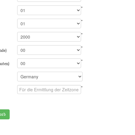
*
*
*
*
nde)
*
nuten)
*
orb