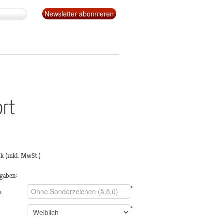
ort
ck
(inkl. MwSt.)
gaben:
*
n
*