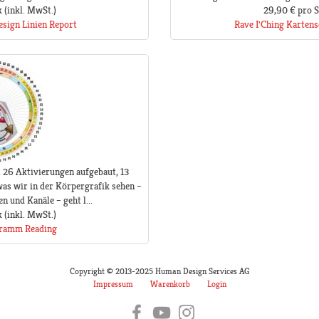
k
(inkl. MwSt.)
29,90 €
pro 
sign Linien Report
Rave I'Ching Kartens
t 26 Aktivierungen aufgebaut, 13
as wir in der Körpergrafik sehen –
n und Kanäle – geht l...
k
(inkl. MwSt.)
gramm Reading
Copyright © 2013-2025 Human Design Services AG
Impressum
Warenkorb
Login