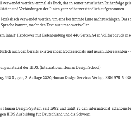
l verwendet werden: einmal als Buch, das in seiner natürlichen Reihenfolge ge
alitäten und Verbindungen der Linien ganz selbstverständlich aufgenommen.
 lexikalisch verwendet werden, um eine bestimmte Linie nachzuschlagen. Dass z
r Sprache kommt, macht den Text nur umso wertvoller.
nem Inhalt: Hardcover mit Fadenbindung und 440 Seiten A4 in Vollfarbdruck mac
türlich auch den bereits existierenden Professionals und neuen Interessenten - 
ldungsmaterial der IHDS. (International Human Design School)
ing, 440 S., geb., 2. Auflage 2020,Human Design Services Verlag, ISBN 978-3-9
das Human Design-System seit 1992 und zählt zu den international erfahrens
igen IHDS Ausbildung für Deutschland und die Schweiz.