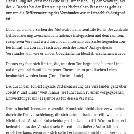
Darstellung des Verstandes eine neue Dimension. Lag der Schwerpunkt
des 2. Bandes bei der Kartierung des Nichtselbst-Verstandes geht es
nun um die
Differenzierung des Verstandes wie er tatsächlich designed
ist.
Dabei spielen die Farben der Motivation eine zentrale Rolle. Die zentrale
Differenzierung zwischen dem linken, strategischen und dem rechten,
rezeptiven Verstand wird durch den unterhalb der Farbe liegenden Ton
bestimmt. Im Ton zeigt sich aber auch die „reine“ Anlage dieses
Verstandes, d.h. wie er an der Oberfläche im Idealfall erscheinen würde.
Daraus ergeben sich Ketten, die, mit dem Ton beginnend bis zur Linie
aufsteigen und damit bis zu jener Ebene, die im praktischen Leben
beobachtet werden kann. (Ton – Farbe – Linie).
Die durch den Ton erfolgende Differenzierung des Verstandes geht über
„rechts“ und „links“ weit hinaus: sie führt auch zu einer vorgegebenen
Entwicklungsbahn (Trajektorie) für diesen Verstand.
Dieses hochdifferenzierte, sensible Konstrukt bleibt aber verwundbar
durch die Farbverschiebung, die sich automatisch einstellt, wenn der
Nichtselbst-Verstand Entscheidungen im Leben trifft. Was im Klartext
bedeutet, dass der Verstand sein Potential als äußere Autorität nur
erreichen kann, wenn er – sich selbst erkennend – nicht mehr versucht,