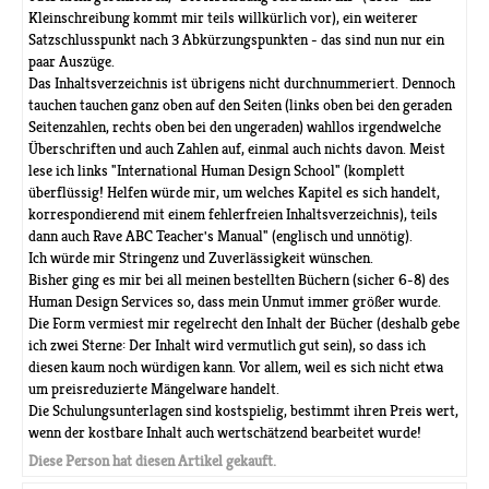
Kleinschreibung kommt mir teils willkürlich vor), ein weiterer
Satzschlusspunkt nach 3 Abkürzungspunkten - das sind nun nur ein
paar Auszüge.
Das Inhaltsverzeichnis ist übrigens nicht durchnummeriert. Dennoch
tauchen tauchen ganz oben auf den Seiten (links oben bei den geraden
Seitenzahlen, rechts oben bei den ungeraden) wahllos irgendwelche
Überschriften und auch Zahlen auf, einmal auch nichts davon. Meist
lese ich links "International Human Design School" (komplett
überflüssig! Helfen würde mir, um welches Kapitel es sich handelt,
korrespondierend mit einem fehlerfreien Inhaltsverzeichnis), teils
dann auch Rave ABC Teacher's Manual" (englisch und unnötig).
Ich würde mir Stringenz und Zuverlässigkeit wünschen.
Bisher ging es mir bei all meinen bestellten Büchern (sicher 6-8) des
Human Design Services so, dass mein Unmut immer größer wurde.
Die Form vermiest mir regelrecht den Inhalt der Bücher (deshalb gebe
ich zwei Sterne: Der Inhalt wird vermutlich gut sein), so dass ich
diesen kaum noch würdigen kann. Vor allem, weil es sich nicht etwa
um preisreduzierte Mängelware handelt.
Die Schulungsunterlagen sind kostspielig, bestimmt ihren Preis wert,
wenn der kostbare Inhalt auch wertschätzend bearbeitet wurde!
Diese Person hat diesen Artikel gekauft.