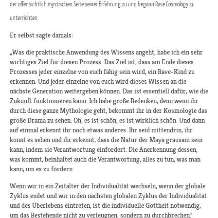
der offensichtlich mystischen Seite seiner Erfahrung zu und begann Rave Cosmology zu
unterrichten.
Er selbst sagte damals:
„Was die praktische Anwendung des Wissens angeht, habe ich ein sehr
wichtiges Ziel für diesen Prozess. Das Ziel ist, dass am Ende dieses
Prozesses jeder einzelne von euch fähig sein wird, ein Rave-Kind zu
erkennen. Und jeder einzelne von euch wird dieses Wissen an die
nächste Generation weitergeben können. Das ist essentiell dafür, wie die
Zukunft funktionieren kann. Ich habe große Bedenken, denn wenn ihr
durch diese ganze Mythologie geht, bekommt ihr in der Kosmologie das
große Drama zu sehen. Oh, es ist schön, es ist wirklich schön. Und dann
auf einmal erkennt ihr noch etwas anderes: Ihr seid mittendrin, ihr
könnt es sehen und ihr erkennt, dass die Natur der Maya grausam sein
kann, indem sie Verantwortung einfordert. Die Anerkennung dessen,
was kommt, beinhaltet auch die Verantwortung, alles zu tun, was man
kann, um es zu fördern.
Wenn wir in ein Zeitalter der Individualität wechseln, wenn der globale
Zyklus endet und wir in den nächsten globalen Zyklus der Individualität
und des Überlebens eintreten, ist die individuelle Gottheit notwendig,
um das Bestehende nicht zu verleugnen, sondern zu durchbrechen.“