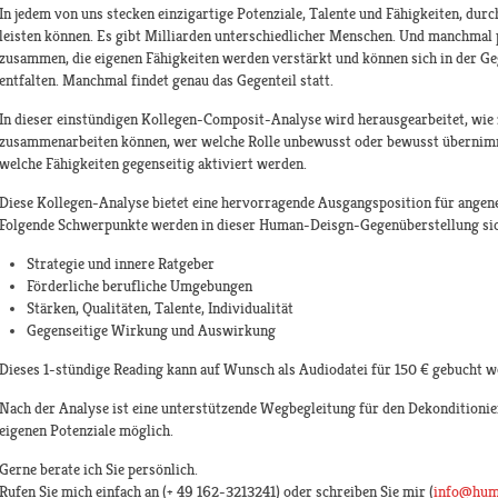
In jedem von uns stecken einzigartige Potenziale, Talente und Fähigkeiten, durc
leisten können. Es gibt Milliarden unterschiedlicher Menschen. Und manchmal
zusammen, die eigenen Fähigkeiten werden verstärkt und können sich in der G
entfalten. Manchmal findet genau das Gegenteil statt.
In dieser einstündigen Kollegen-Composit-Analyse wird herausgearbeitet, wi
zusammenarbeiten können, wer welche Rolle unbewusst oder bewusst übernimm
welche Fähigkeiten gegenseitig aktiviert werden.
Diese Kollegen-Analyse bietet eine hervorragende Ausgangsposition für angen
Folgende Schwerpunkte werden in dieser Human-Deisgn-Gegenüberstellung si
Strategie und innere Ratgeber
Förderliche berufliche Umgebungen
Stärken, Qualitäten, Talente, Individualität
Gegenseitige Wirkung und Auswirkung
Dieses 1-stündige Reading kann auf Wunsch als Audiodatei für 150 € gebucht w
Nach der Analyse ist eine unterstützende Wegbegleitung für den Dekonditionie
eigenen Potenziale möglich.
Gerne berate ich Sie persönlich.
Rufen Sie mich einfach an (+ 49 162-3213241) oder schreiben Sie mir (
info@hum