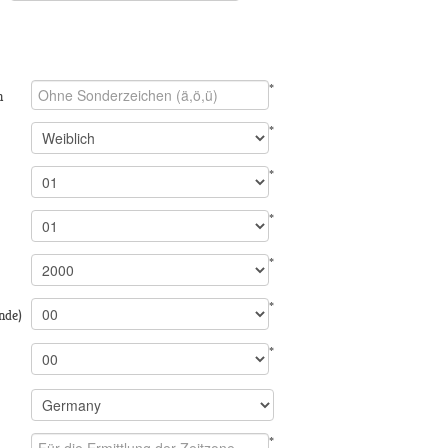
*
n
*
*
*
*
*
nde)
*
*