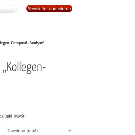
llegen-Composit-Analyse“
 „Kollegen-
g
ck
(inkl. MwSt.)
s