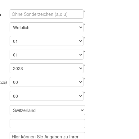
*
n
*
*
*
*
*
nde)
*