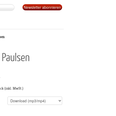
sen
 Paulsen
g
ück
(inkl. MwSt.)
s