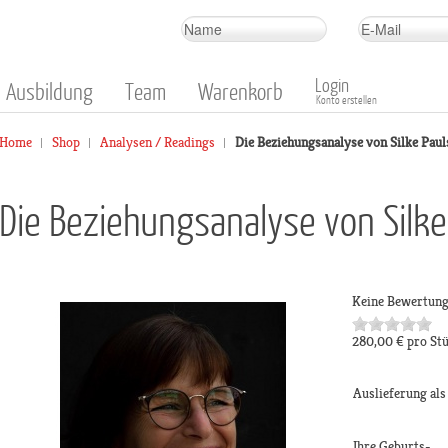
Login
Ausbildung
Team
Warenkorb
Konto erstellen
Home
Shop
Analysen / Readings
Die Beziehungsanalyse von Silke Paul
Die Beziehungsanalyse von Silke
Keine Bewertun
280,00 €
pro St
Auslieferung al
Ihre Geburts-