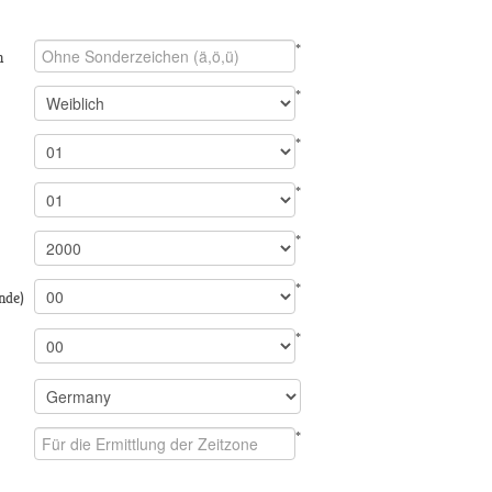
*
n
*
*
*
*
*
nde)
*
*