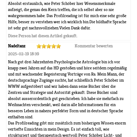
Absolut erstaunlich, wie Peter Schöber hier Wesensmerkmale
aufzeigt, die genau den Kern treffen, die ich selbst aber so nie
wahrgenommen habe. Das Profilreading ist für mich eine sehr große
Hilfe, besser zu verstehen wer ich wirklich bin.Die bildhafte Sprache
ist sehr gut nachzuvollziehen.Vielen Dank dafür.
Diese Person hat diesen Artikel gekauft.
Nadeltanz
Kommentar bewerten
2025-02-19 18:39
Nach gut drei Jahrzehnten Psychologische Astrologie bin ich vor
knapp zwei Jahren auf das HD gestoßen und höre seitdem regelmäßig
und mit wachsender Begeisterung Vorträge von Ra. Mein Mann, der
deutschsprachige Zugänge suchte, hat schließlich Peter Schöber im
WWW aufgestöbert und wir haben dann seine Bücher über die
Zentren und Strategie und Autorität gekauft. Diese Bücher sind
absolut ausserordentlich gut geschrieben. Ich habe sie mehrfach zu
Weihnachten verschenkt, weil darin alle Informationen für ein
besseres Leben in nahezu perfekter Form und in deutscher Sprache
enthalten sind.
Das Profilreading gibt mir zusätzlich zum bisherigen Wissen enorm
vertiefte Einsichten in mein Design. Es ist einfach toll, wie
strukturiert und therapeutisch wertvoll Peter Schöber Licht- und