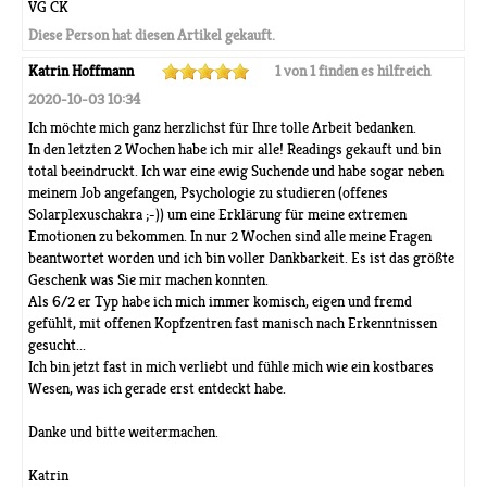
VG CK
Diese Person hat diesen Artikel gekauft.
Katrin Hoffmann
1 von 1 finden es hilfreich
2020-10-03 10:34
Ich möchte mich ganz herzlichst für Ihre tolle Arbeit bedanken.
In den letzten 2 Wochen habe ich mir alle! Readings gekauft und bin
total beeindruckt. Ich war eine ewig Suchende und habe sogar neben
meinem Job angefangen, Psychologie zu studieren (offenes
Solarplexuschakra ;-)) um eine Erklärung für meine extremen
Emotionen zu bekommen. In nur 2 Wochen sind alle meine Fragen
beantwortet worden und ich bin voller Dankbarkeit. Es ist das größte
Geschenk was Sie mir machen konnten.
Als 6/2 er Typ habe ich mich immer komisch, eigen und fremd
gefühlt, mit offenen Kopfzentren fast manisch nach Erkenntnissen
gesucht...
Ich bin jetzt fast in mich verliebt und fühle mich wie ein kostbares
Wesen, was ich gerade erst entdeckt habe.
Danke und bitte weitermachen.
Katrin