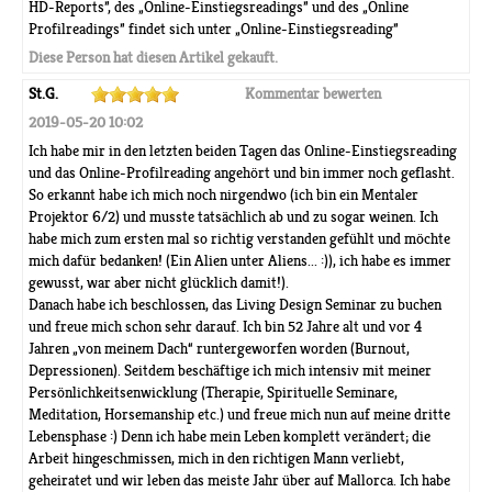
HD-Reports”, des „Online-Einstiegsreadings” und des „Online
Profilreadings” findet sich unter „Online-Einstiegsreading”
Diese Person hat diesen Artikel gekauft.
St.G.
Kommentar bewerten
2019-05-20 10:02
Ich habe mir in den letzten beiden Tagen das Online-Einstiegsreading
und das Online-Profilreading angehört und bin immer noch geflasht.
So erkannt habe ich mich noch nirgendwo (ich bin ein Mentaler
Projektor 6/2) und musste tatsächlich ab und zu sogar weinen. Ich
habe mich zum ersten mal so richtig verstanden gefühlt und möchte
mich dafür bedanken! (Ein Alien unter Aliens... :)), ich habe es immer
gewusst, war aber nicht glücklich damit!).
Danach habe ich beschlossen, das Living Design Seminar zu buchen
und freue mich schon sehr darauf. Ich bin 52 Jahre alt und vor 4
Jahren „von meinem Dach“ runtergeworfen worden (Burnout,
Depressionen). Seitdem beschäftige ich mich intensiv mit meiner
Persönlichkeitsenwicklung (Therapie, Spirituelle Seminare,
Meditation, Horsemanship etc.) und freue mich nun auf meine dritte
Lebensphase :) Denn ich habe mein Leben komplett verändert; die
Arbeit hingeschmissen, mich in den richtigen Mann verliebt,
geheiratet und wir leben das meiste Jahr über auf Mallorca. Ich habe