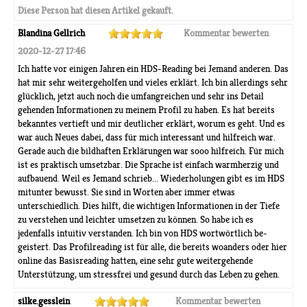
Diese Person hat diesen Artikel gekauft.
Blandina Gellrich
Kommentar bewerten
2020-12-27 17:46
Ich hatte vor einigen Jahren ein HDS-Reading bei Jemand anderen. Das
hat mir sehr weitergeholfen und vieles erklärt. Ich bin allerdings sehr
glücklich, jetzt auch noch die umfangreichen und sehr ins Detail
gehenden Informationen zu meinem Profil zu haben. Es hat bereits
bekanntes vertieft und mir deutlicher erklärt, worum es geht. Und es
war auch Neues dabei, dass für mich interessant und hilfreich war.
Gerade auch die bildhaften Erklärungen war sooo hilfreich. Für mich
ist es praktisch umsetzbar. Die Sprache ist einfach warmherzig und
aufbauend. Weil es Jemand schrieb... Wiederholungen gibt es im HDS
mitunter bewusst. Sie sind in Worten aber immer etwas
unterschiedlich. Dies hilft, die wichtigen Informationen in der Tiefe
zu verstehen und leichter umsetzen zu können. So habe ich es
jedenfalls intuitiv verstanden. Ich bin von HDS wortwörtlich be-
geistert. Das Profilreading ist für alle, die bereits woanders oder hier
online das Basisreading hatten, eine sehr gute weitergehende
Unterstützung, um stressfrei und gesund durch das Leben zu gehen.
silke.gesslein
Kommentar bewerten