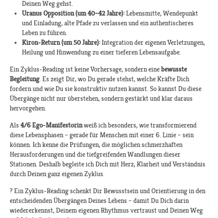
Deinen Weg gehst.
Uranus Opposition (um 40–42 Jahre):
Lebensmitte, Wendepunkt
und Einladung, alte Pfade zu verlassen und ein authentischeres
Leben zu führen.
Kiron-Return (um 50 Jahre):
Integration der eigenen Verletzungen,
Heilung und Hinwendung zu einer tieferen Lebensaufgabe.
Ein Zyklus-Reading ist keine Vorhersage, sondern eine
bewusste
Begleitung
. Es zeigt Dir, wo Du gerade stehst, welche Kräfte Dich
fordern und wie Du sie konstruktiv nutzen kannst. So kannst Du diese
Übergänge nicht nur überstehen, sondern gestärkt und klar daraus
hervorgehen.
Als
4/6 Ego-Manifestorin
weiß ich besonders, wie transformierend
diese Lebensphasen – gerade für Menschen mit einer 6. Linie – sein
können. Ich kenne die Prüfungen, die möglichen schmerzhaften
Herausforderungen und die tiefgreifenden Wandlungen dieser
Stationen. Deshalb begleite ich Dich mit Herz, Klarheit und Verständnis
durch Deinen ganz eigenen Zyklus.
? Ein Zyklus-Reading schenkt Dir Bewusstsein und Orientierung in den
entscheidenden Übergängen Deines Lebens – damit Du Dich darin
wiedererkennst, Deinem eigenen Rhythmus vertraust und Deinen Weg