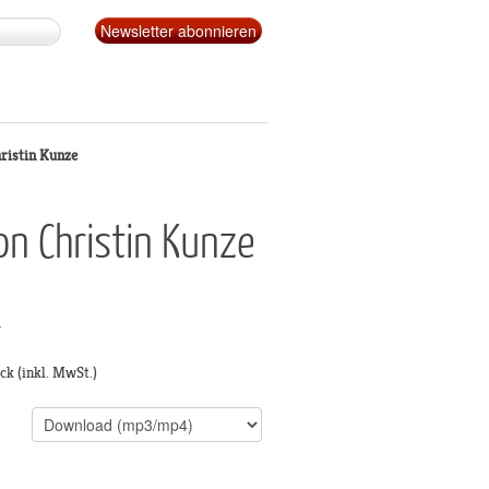
ristin Kunze
on Christin Kunze
g
ück
(inkl. MwSt.)
s