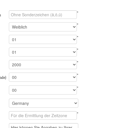
*
n
*
*
*
*
*
nde)
*
*