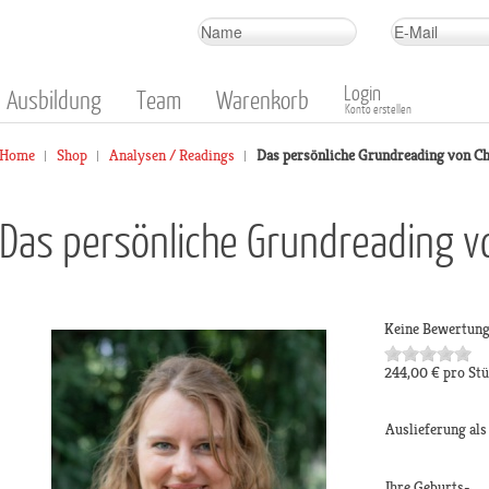
Login
Ausbildung
Team
Warenkorb
Konto erstellen
Home
Shop
Analysen / Readings
Das persönliche Grundreading von Ch
Das persönliche Grundreading v
Keine Bewertun
244,00 €
pro St
Auslieferung al
Ihre Geburts-