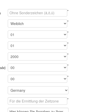
*
n
*
*
*
*
*
nde)
*
*