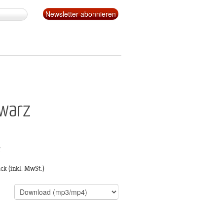
hwarz
g
ück
(inkl. MwSt.)
s