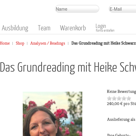
Login
Ausbildung
Team
Warenkorb
Konto erstellen
Home
Shop
Analysen / Readings
Das Grundreading mit Heike Schwarz
Das Grundreading mit Heike Sc
Keine Bewertun
240,00 €
pro St
Auslieferung al
Ihre Geburts-