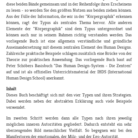
diese beiden Bände gemeinsam und in der Reihenfolge ihres Erscheinens
zu lesen - so werden Sie den größten Nutzen aus beiden ziehen können.
Aus der Fülle der Information, die wir in der "Körpergraphik" erkennen
können, ragt der Typus als zentrales Thema hervor. Alle anderen
Elemente der "Körpergraphik" sind dem Typus untergeordnet und
können auch nur in seinem Rahmen richtig verstanden werden. Das
vorliegende Buch ist eine allgemein verständliche und gründliche
Auseinandersetzung mit diesem zentralen Element des Human Designs.
Zahlreiche praktische Beispiele schlagen zusätzlich eine Brücke von der
Theorie zur praktischen Anwendung. Das vorliegende Buch baut auf
Peter Schöbers Basisbuch "Das Human Design-System - Die Zentren"
auf und ist als offizielles Unterrichtsmaterial der IHDS (International
Human Design School) anerkannt.
Inhalt
Dieses Buch beschäftigt sich mit den vier Typen und ihren Strategien.
Dabei werden neben der abstrakten Erklärung auch viele Beispiele
verwendet.
Im zweiten Schritt werden dann alle Typen nach ihren jeweilig
möglichen inneren Autoritäten gegliedert. Dadurch entsteht ein sehr
überzeugendes Bild menschlicher Vielfalt. So begegnen wir bei den
Manifestoren der emotionalen, der Milz- und der Ego-Autorität.